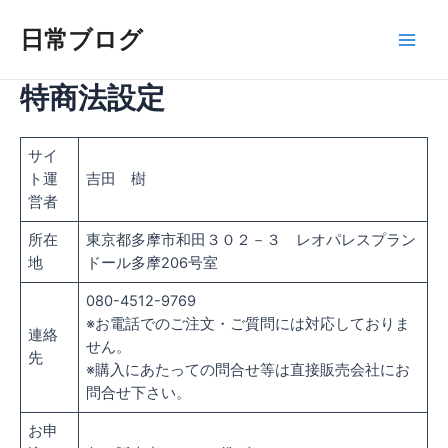
内
容
日常ブログ
Main
を
ス
特商法設定
Men
キ
ッ
プ
サイ
ト運
吉田 樹
営者
所在
東京都多摩市和田３０２－３ レオパレスプラン
地
ドール多摩206号室
080-4512-9769
※お電話でのご注文・ご質問には対応しておりま
連絡
せん。
先
※購入にあたっての問合せ等は直接販売会社にお
問合せ下さい。
お申