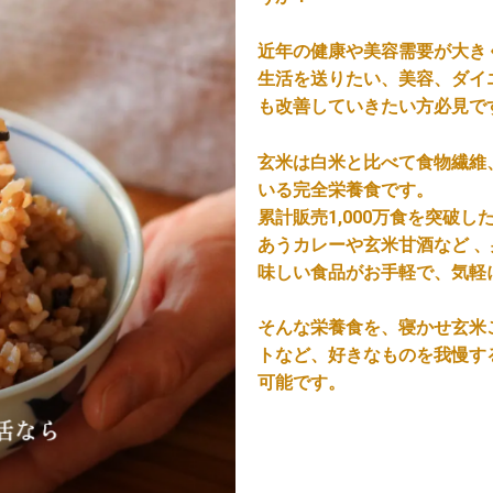
近年の健康や美容需要が大き
生活を送りたい、美容、ダイ
も改善していきたい方必見で
玄米は白米と比べて食物繊維
いる完全栄養食です。
累計販売1,000万食を突破
あうカレーや玄米甘酒など 
味しい食品がお手軽で、気軽
そんな栄養食を、寝かせ玄米
トなど、好きなものを我慢す
可能です。